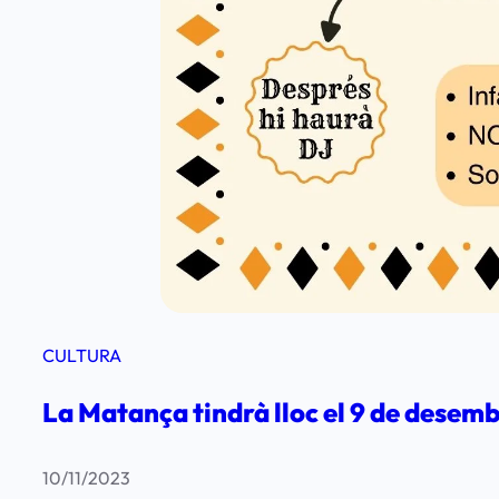
a
r
r
a
c
a
p
e
r
S
a
CULTURA
n
t
La Matança tindrà lloc el 9 de desem
A
n
10/11/2023
t