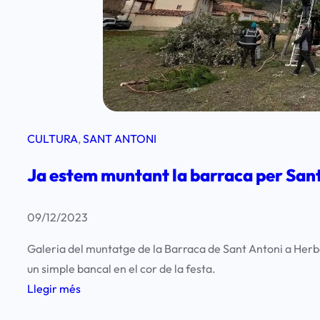
d
a
l
e
n
c
s
CULTURA
, 
SANT ANTONI
–
Ja estem muntant la barraca per San
2
3
d
09/12/2023
e
Galeria del muntatge de la Barraca de Sant Antoni a Herb
d
un simple bancal en el cor de la festa.
e
:
Llegir més
s
J
e