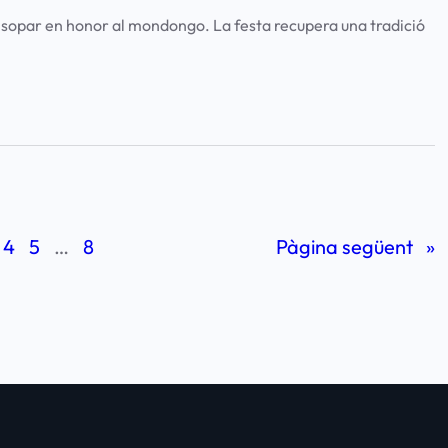
el sopar en honor al mondongo. La festa recupera una tradició
4
5
…
8
Pàgina següent
»