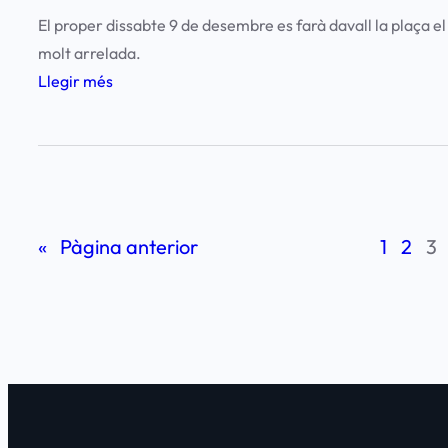
o
El proper dissabte 9 de desembre es farà davall la plaça 
n
molt arrelada.
i
:
Llegir més
L
a
M
a
t
«
Pàgina anterior
1
2
3
a
n
ç
a
t
i
n
d