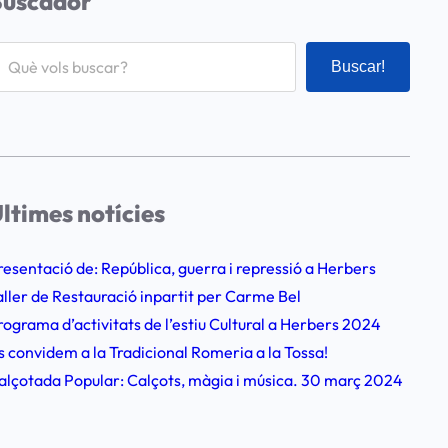
Buscador
Buscar!
ltimes notícies
resentació de: República, guerra i repressió a Herbers
aller de Restauració inpartit per Carme Bel
rograma d’activitats de l’estiu Cultural a Herbers 2024
s convidem a la Tradicional Romeria a la Tossa!
alçotada Popular: Calçots, màgia i música. 30 març 2024