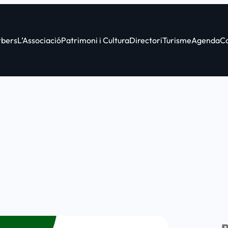
bers
L’Associació
Patrimoni i Cultura
Directori
Turisme
Agenda
C