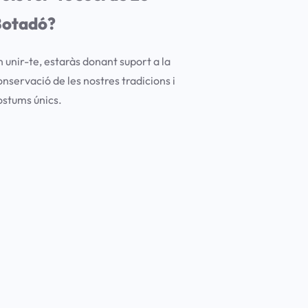
Botadó?
n unir-te, estaràs donant suport a la
onservació de les nostres tradicions i
ostums únics.