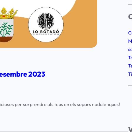
C
C
M
s
T
T
 desembre 2023
T
icioses per sorprendre als teus en els sopars nadalenques!
V