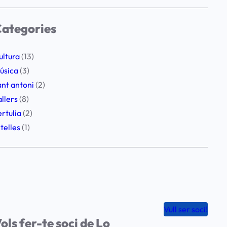
ategories
ultura
(13)
úsica
(3)
ant antoni
(2)
allers
(8)
ertulia
(2)
itelles
(1)
Vull ser soci!
ols fer-te soci de Lo