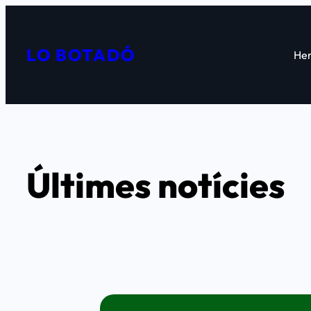
Vés
al
LO BOTADÓ
contingut
Her
Últimes notícies