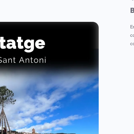
E
c
c