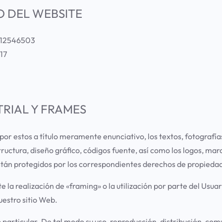
O DEL WEBSITE
 G12546503
17
TRIAL Y FRAMES
 estos a título meramente enunciativo, los textos, fotografías,
ructura, diseño gráfico, códigos fuente, así como los logos, mar
án protegidos por los correspondientes derechos de propiedad i
 la realización de «framing» o la utilización por parte del Usu
uestro sitio Web.
 particular. De tal modo su uso, reproducción, distribución, co