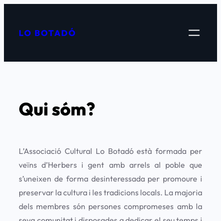
Vés
al
LO BOTADÓ
contingut
Qui sóm?
L’Associació Cultural
Lo Botadó
està formada per
veïns d’Herbers i gent amb arrels al poble que
s’uneixen de forma desinteressada per promoure i
preservar la cultura i les tradicions locals. La majoria
dels membres són persones compromeses amb la
seva comunitat i disposades a dedicar el seu temps i