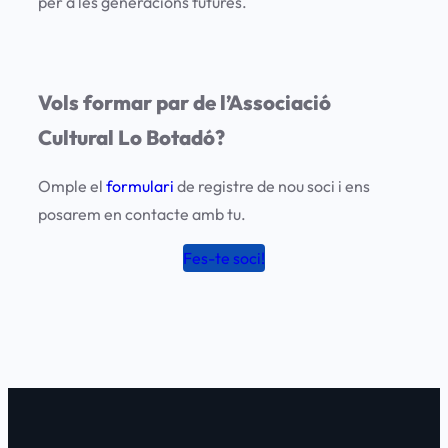
per a les generacions futures.
Vols formar par de l’Associació
Cultural Lo Botadó?
Omple el
formulari
de registre de nou soci i ens
posarem en contacte amb tu.
Fes-te soci!