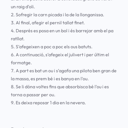
un raig d’oli.
Sofregir la carn picada i la de la llonganissa.
Al final, afegir el pernil tallat finet.
Després es posa en un bol i és barrejar amb el pa
ratllat.
S’afegeixen a poc a poc els ous batuts.
A continuació, s’afegeix el julivert i per últim el
formatge.
A part es bat un ou i s’agafa una pilota ben gran de
la massa, es prem bé i es banya en l’ou.
Se li dóna voltes fins que absorbisca bé l’ou i es
torna a passar per ou.
Es deixa reposar 1 dia en la nevera.