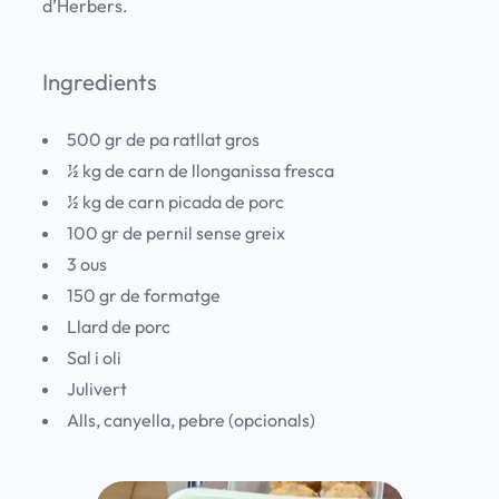
d’Herbers.
Ingredients
500 gr de pa ratllat gros
½ kg de carn de llonganissa fresca
½ kg de carn picada de porc
100 gr de pernil sense greix
3 ous
150 gr de formatge
Llard de porc
Sal i oli
Julivert
Alls, canyella, pebre (opcionals)