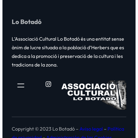
h
b
o
r
r
Lo Botadó
i
t
l
s
L’Associació Cultural
Lo Botadó
és una entitat sense
ànim de lucre situada a la població d’Herbers que es
dedica a la promoció i preservació de la cultura i les
tradicions de la zona.
Instagram
Copyright © 2023 Lo Botadó –
Aviso legal
–
Política
de privacidad
–
Administración de las Cookies