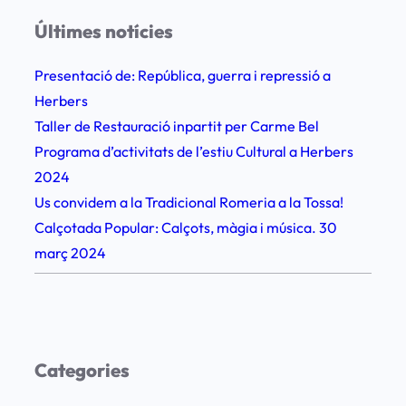
i
q
Últimes notícies
v
u
a
e
Presentació de: República, guerra i repressió a
a
s
Herbers
l
e
Taller de Restauració inpartit per Carme Bel
a
n
Programa d’activitats de l’estiu Cultural a Herbers
T
l
2024
o
e
Us convidem a la Tradicional Romeria a la Tossa!
s
s
Calçotada Popular: Calçots, màgia i música. 30
s
p
març 2024
a
o
e
b
s
l
c
a
Categories
e
c
l
i