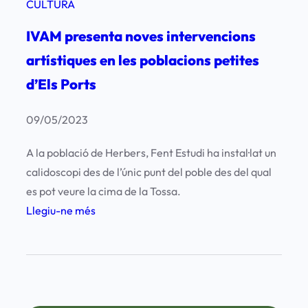
CULTURA
IVAM presenta noves intervencions
artístiques en les poblacions petites
d’Els Ports
09/05/2023
A la població de Herbers, Fent Estudi ha instal·lat un
calidoscopi des de l’únic punt del poble des del qual
es pot veure la cima de la Tossa.
:
Llegiu-ne més
I
V
A
M
p