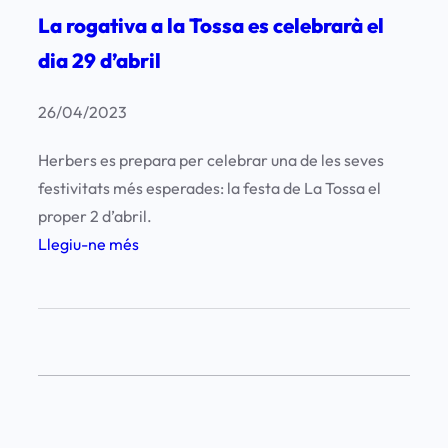
La rogativa a la Tossa es celebrarà el
r
v
dia 29 d’abril
e
n
26/04/2023
c
Herbers es prepara per celebrar una de les seves
i
festivitats més esperades: la festa de La Tossa el
o
proper 2 d’abril.
n
:
Llegiu-ne més
s
L
a
a
r
r
t
o
í
g
s
a
t
t
i