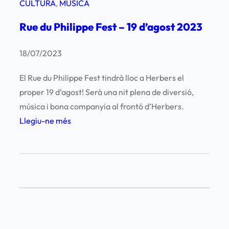
CULTURA
, 
MÚSICA
Rue du Philippe Fest – 19 d’agost 2023
18/07/2023
El Rue du Philippe Fest tindrà lloc a Herbers el
proper 19 d’agost! Serà una nit plena de diversió,
música i bona companyia al frontó d’Herbers.
:
Llegiu-ne més
R
u
e
d
u
P
h