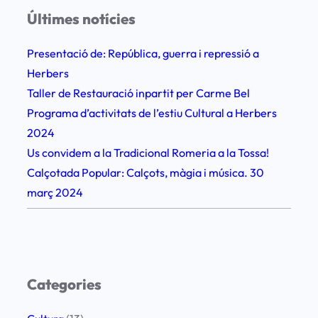
i
Últimes notícies
l
i
Presentació de: República, guerra i repressió a
p
Herbers
p
Taller de Restauració inpartit per Carme Bel
e
Programa d’activitats de l’estiu Cultural a Herbers
F
2024
e
Us convidem a la Tradicional Romeria a la Tossa!
s
Calçotada Popular: Calçots, màgia i música. 30
t
març 2024
–
1
9
d
Categories
’
a