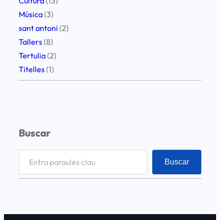
Cultura
(13)
g
Música
(3)
o
sant antoni
(2)
s
Tallers
(8)
t
Tertulia
(2)
2
Titelles
(1)
0
2
3
Buscar
S
Buscar
e
a
r
c