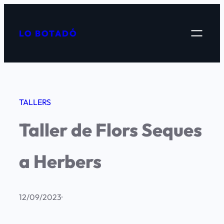
Vés
al
LO BOTADÓ
contingut
TALLERS
Taller de Flors Seques
a Herbers
12/09/2023
·