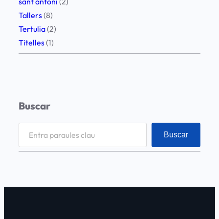
sant antoni
(2)
Tallers
(8)
Tertulia
(2)
Titelles
(1)
Buscar
S
Buscar
e
a
r
c
h