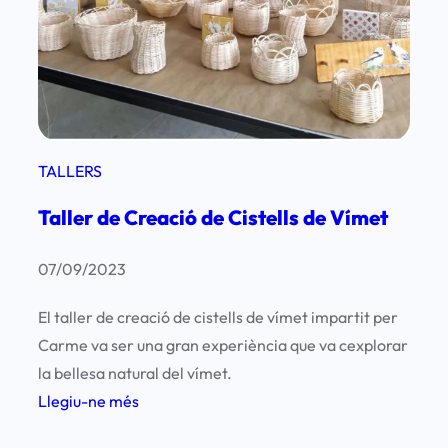
e
q
u
e
s
a
TALLERS
H
Taller de Creació de Cistells de Vímet
e
r
07/09/2023
b
e
El taller de creació de cistells de vímet impartit per
r
Carme va ser una gran experiència que va cexplorar
s
la bellesa natural del vímet.
:
Llegiu-ne més
T