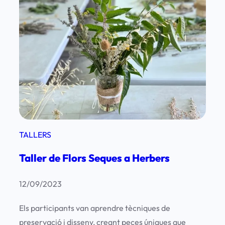
n
r
s
b
a
e
V
r
o
s
g
2
u
0
e
2
a
4
H
TALLERS
e
Taller de Flors Seques a Herbers
r
b
12/09/2023
e
r
Els participants van aprendre tècniques de
s
preservació i disseny, creant peces úniques que