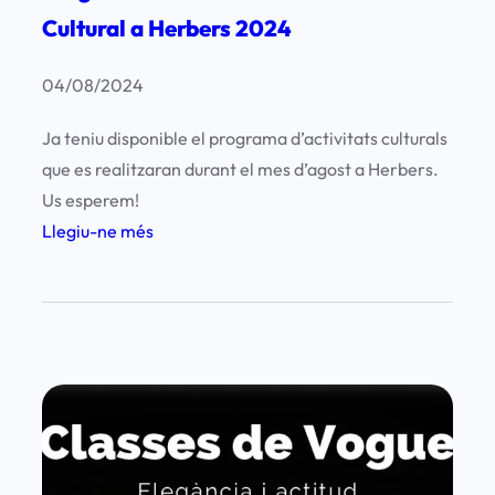
a
Cultural a Herbers 2024
r
t
04/08/2024
i
Ja teniu disponible el programa d’activitats culturals
t
que es realitzaran durant el mes d’agost a Herbers.
p
Us esperem!
e
:
Llegiu-ne més
r
P
C
r
a
o
r
g
m
r
e
a
B
m
e
a
l