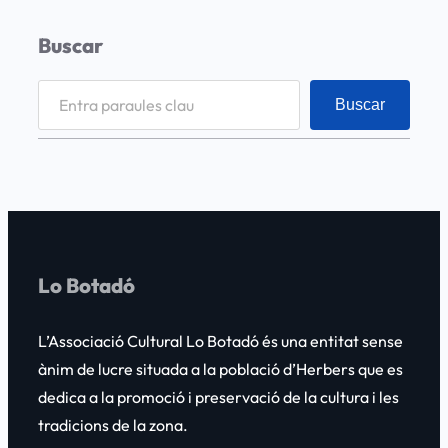
Buscar
S
Buscar
e
a
r
c
h
Lo Botadó
L’Associació Cultural
Lo Botadó
és una entitat sense
ànim de lucre situada a la població d’Herbers que es
dedica a la promoció i preservació de la cultura i les
tradicions de la zona.