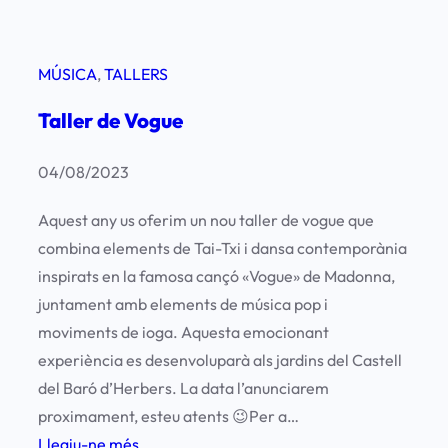
C
i
s
MÚSICA
, 
TALLERS
t
Taller de Vogue
e
l
04/08/2023
l
s
Aquest any us oferim un nou taller de vogue que
d
combina elements de Tai-Txi i dansa contemporània
e
inspirats en la famosa cançó «Vogue» de Madonna,
V
juntament amb elements de música pop i
í
moviments de ioga. Aquesta emocionant
m
experiència es desenvoluparà als jardins del Castell
e
del Baró d’Herbers. La data l’anunciarem
t
proximament, esteu atents 😉Per a…
:
Llegiu-ne més