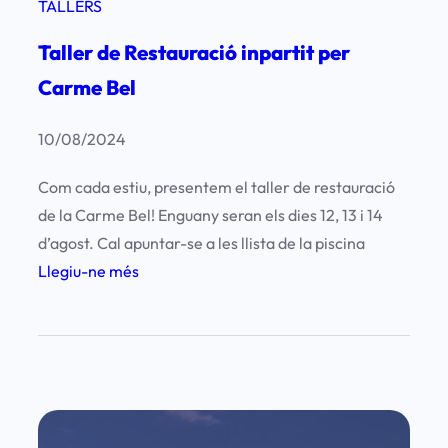
TALLERS
Taller de Restauració inpartit per
Carme Bel
10/08/2024
Com cada estiu, presentem el taller de restauració
de la Carme Bel! Enguany seran els dies 12, 13 i 14
d’agost. Cal apuntar-se a les llista de la piscina
:
Llegiu-ne més
T
a
l
l
e
r