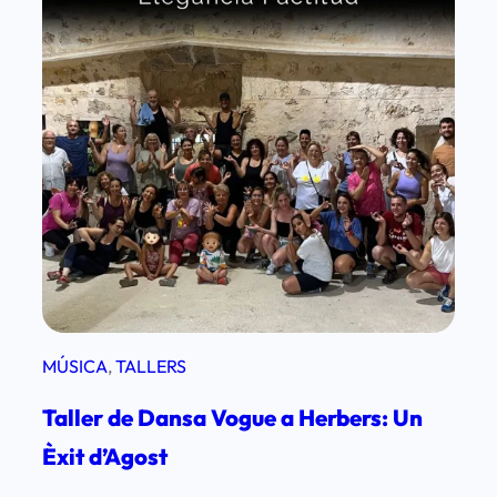
d
’
a
c
t
i
v
i
t
a
t
s
MÚSICA
, 
TALLERS
d
Taller de Dansa Vogue a Herbers: Un
e
l
Èxit d’Agost
’