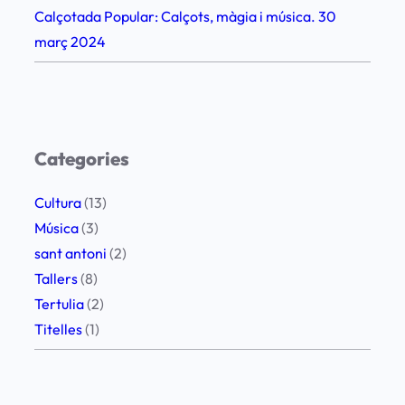
q
Calçotada Popular: Calçots, màgia i música. 30
u
març 2024
e
s
–
1
Categories
7
a
Cultura
(13)
g
Música
(3)
o
sant antoni
(2)
s
Tallers
(8)
t
Tertulia
(2)
2
Titelles
(1)
0
2
3