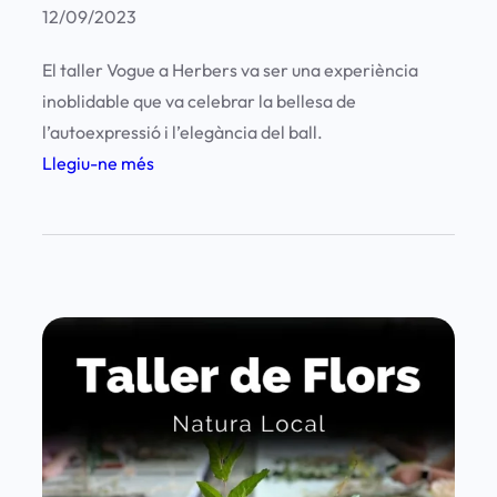
e
12/09/2023
s
El taller Vogue a Herbers va ser una experiència
t
inoblidable que va celebrar la bellesa de
i
l’autoexpressió i l’elegància del ball.
u
:
Llegiu-ne més
C
T
u
a
l
l
t
l
u
e
r
r
a
d
l
e
a
D
H
a
e