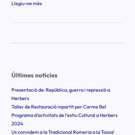
:
Llegiu-ne més
T
a
l
l
e
r
d
e
Últimes notícies
F
l
Presentació de: República, guerra i repressió a
o
Herbers
r
Taller de Restauració inpartit per Carme Bel
s
Programa d’activitats de l’estiu Cultural a Herbers
S
2024
e
Us convidem a la Tradicional Romeria a la Tossa!