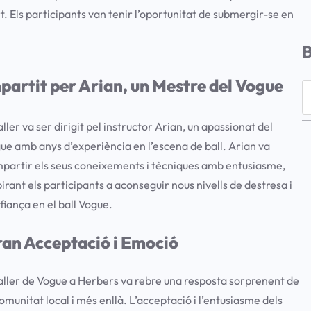
. Els participants van tenir l’oportunitat de submergir-se en
partit per Arian, un Mestre del Vogue
S
e
taller va ser dirigit pel instructor Arian, un apassionat del
a
ue amb anys d’experiència en l’escena de ball. Arian va
r
partir els seus coneixements i tècniques amb entusiasme,
c
pirant els participants a aconseguir nous nivells de destresa i
h
fiança en el ball Vogue.
an Acceptació i Emoció
taller de Vogue a Herbers va rebre una resposta sorprenent de
comunitat local i més enllà. L’acceptació i l’entusiasme dels