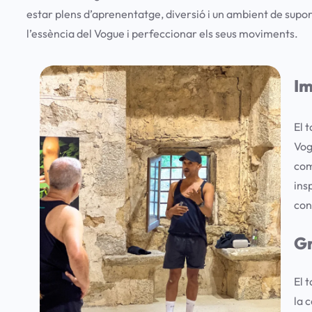
estar plens d’aprenentatge, diversió i un ambient de suport
l’essència del Vogue i perfeccionar els seus moviments.
Im
El 
Vog
com
ins
con
Gr
El 
la 