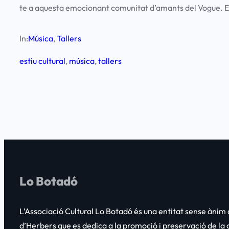
te a aquesta emocionant comunitat d’amants del Vogue. Es
In:
Música
, 
Tallers
estiu cultural
, 
música
, 
tallers
Lo Botadó
L’Associació Cultural
Lo Botadó
és una entitat sense ànim d
d’Herbers que es dedica a la promoció i preservació de la cu