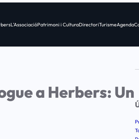
bers
L’Associació
Patrimoni i Cultura
Directori
Turisme
Agenda
C
ogue a Herbers: Un
Ú
P
T
P