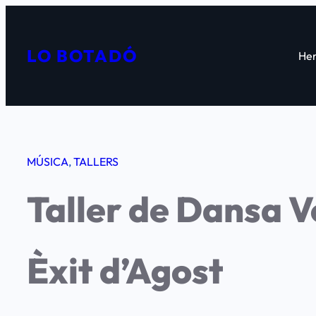
Vés
al
LO BOTADÓ
contingut
Her
MÚSICA
, 
TALLERS
Taller de Dansa V
Èxit d’Agost