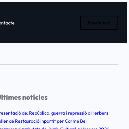
ontacte
Fes-te soci
ltimes notícies
resentació de: República, guerra i repressió a Herbers
aller de Restauració inpartit per Carme Bel
rograma d’activitats de l’estiu Cultural a Herbers 2024