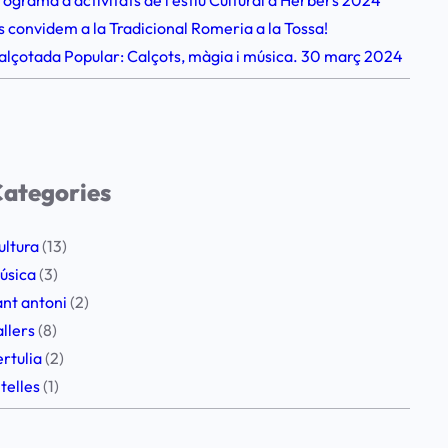
s convidem a la Tradicional Romeria a la Tossa!
alçotada Popular: Calçots, màgia i música. 30 març 2024
ategories
ultura
(13)
úsica
(3)
ant antoni
(2)
allers
(8)
ertulia
(2)
itelles
(1)