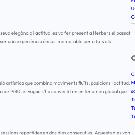
U
C
seua elegància i actitud, es va fer present a Herbers el passat
ser una experiència única i memorable per a tots els
C
C
M
ió artística que combina moviments fluïts, posicions i actitud.
s
 de 1980, el Vogue s’ha convertit en un fenomen global que
T
T
T
 sessions repartides en dos dies consecutius. Aquests dies van